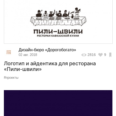
Дизайн-бюро «Дорогобогато»
2816
9
02 авг. 2018
Логотип и айдентика для ресторана
«Пили-швили»
#проекты