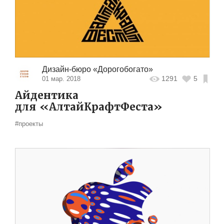
Дизайн-бюро «Дорогобогато»
1291
5
01 мар. 2018
Айдентика
для «АлтайКрафтФеста»
#проекты