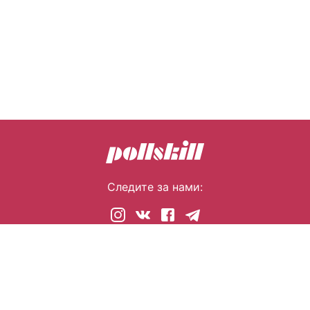
Следите за нами:
© 2026 pollskill.com Все права защищены.
i@pllsll.com
Политика конфиденциальности
Правообладателям
О сайте
Помощь