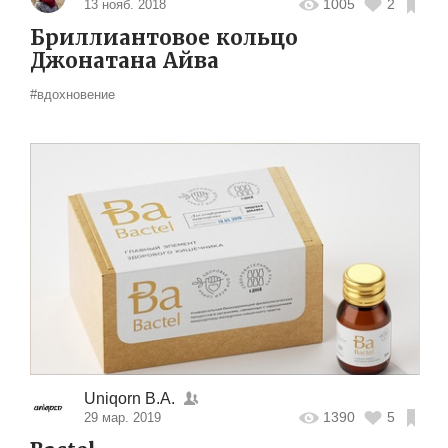
1005
2
13 нояб. 2018
Бриллиантовое кольцо
Джонатана Айва
#вдохновение
Uniqorn B.A.
1390
5
29 мар. 2019