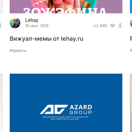
Lehay
845
05 июн. 2019
Вижуал-мемы от lehay.ru
#проекты