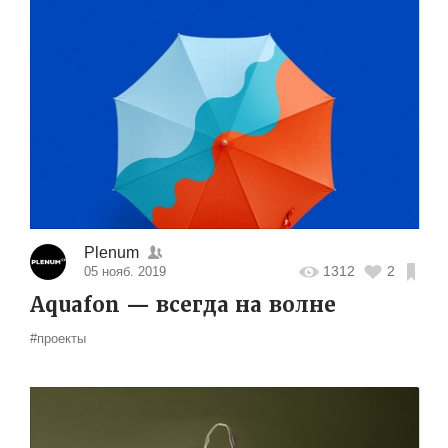
Plenum
1312
2
05 нояб. 2019
Aquafon — всегда на волне
#проекты