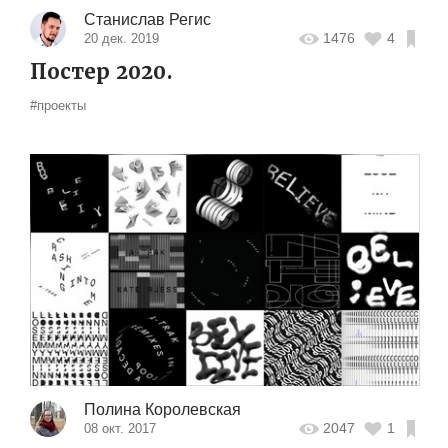
Станислав Регис
1476
4
20 дек. 2019
Постер 2020.
#проекты
Полина Королевская
2047
1
08 окт. 2017