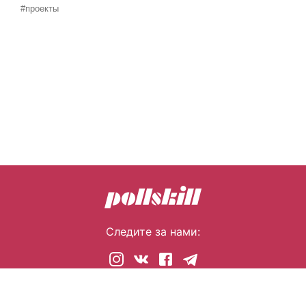
#проекты
Следите за нами:
© 2026 pollskill.com Все права защищены.
i@pllsll.com