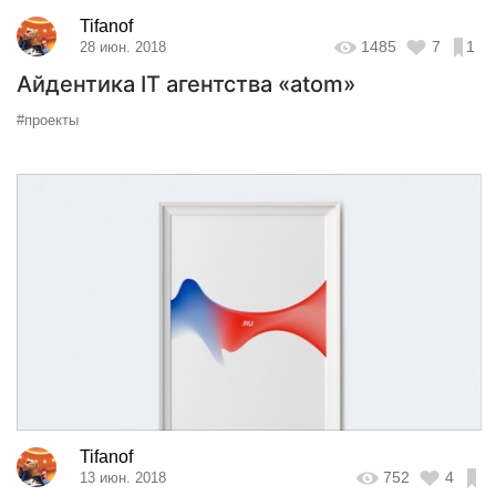
Tifanof
1485
7
1
28 июн. 2018
Айдентика IT агентства «atom»
#проекты
Tifanof
752
4
13 июн. 2018