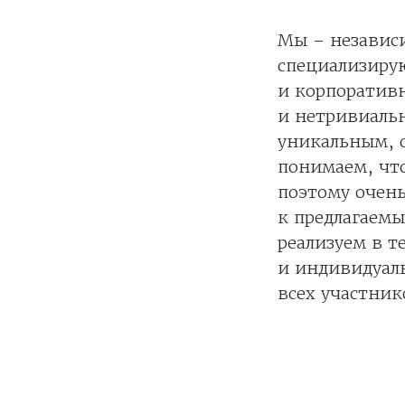
Мы – независ
специализиру
и корпоратив
и нетривиальн
уникальным, о
понимаем, что
поэтому очен
к предлагаем
реализуем в т
и индивидуаль
всех участник