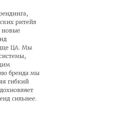
рендинга,
ских ритейл
и новые
енд
дце ЦА. Мы
 системы,
одим
ию бренда мы
няя гибкий
вдохновляет
енд сильнее.