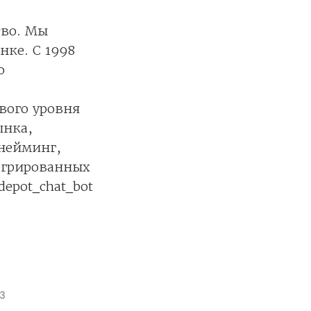
тво. Мы
нке. С 1998
ю
вого уровня
ынка,
 нейминг,
егрированных
depot_chat_bot
3