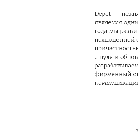
Depot — неза
являемся одни
года мы разви
полноценной 
причастностью
с нуля и обно
разрабатываем
фирменный ст
коммуникаций 