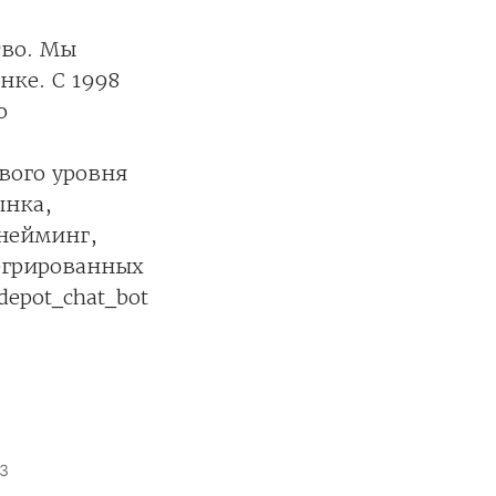
тво. Мы
нке. С 1998
ю
вого уровня
ынка,
 нейминг,
егрированных
depot_chat_bot
3