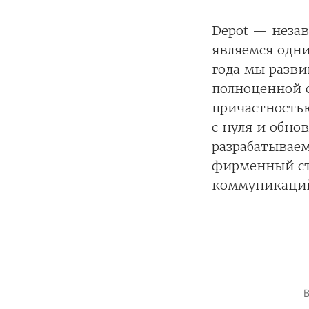
Depot — неза
являемся одни
года мы разви
полноценной 
причастностью
с нуля и обно
разрабатываем
фирменный ст
коммуникаций 