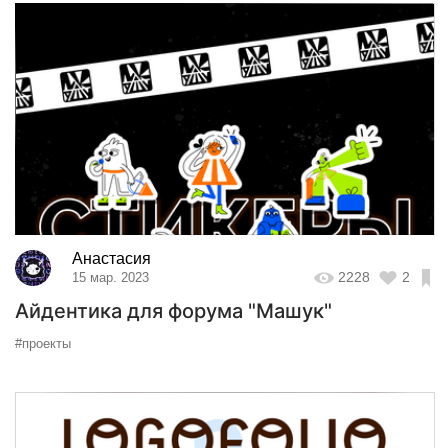
Анастасия
2228
2
15 мар. 2023
Айдентика для форума "Машук"
#проекты