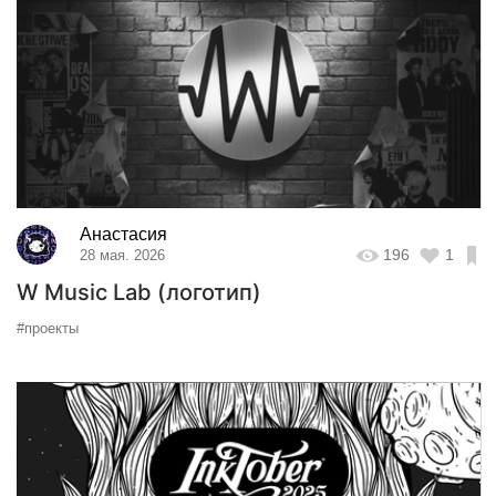
Анастасия
196
1
28 мая. 2026
W Music Lab (логотип)
#проекты