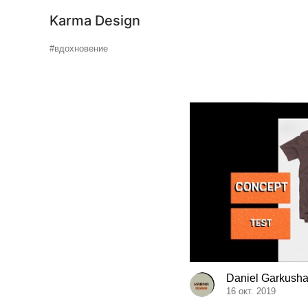
Karma Design
#вдохновение
Daniel Garkush
16 окт. 2019