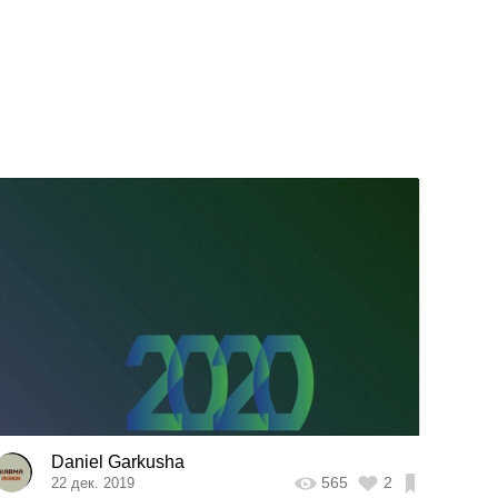
Daniel Garkusha
565
2
22 дек. 2019