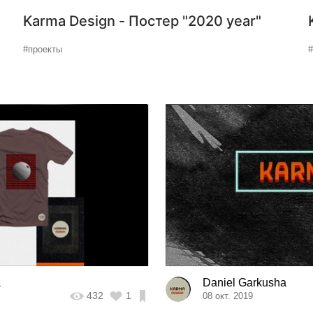
Karma Design - Постер "2020 year"
#проекты
a
Daniel Garkusha
432
1
08 окт. 2019