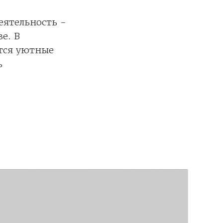
еятельность -
е. В
ются уютные
ь