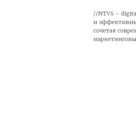
//NTVS – digi
и эффективны
сочетая совр
маркетинговы