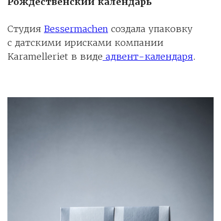
Рождественский календарь
Студия
Bessermachen
создала упаковку
с датскими ирисками компании
Karamelleriet в виде
адвент-календаря
.