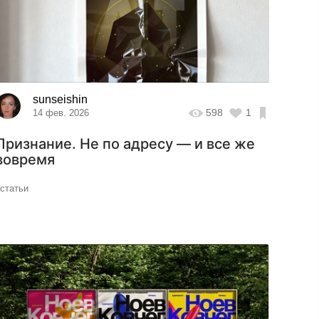
sunseishin
598
1
14 фев. 2026
Признание. Не по адресу — и все же
вовремя
#статьи