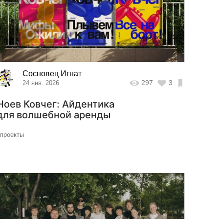
Сосновец Игнат
297
3
24 янв. 2026
Ноев Ковчег: Айдентика
для волшебной аренды
#проекты