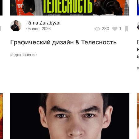
Rima Zurabyan
280
1
05 июн. 2026
Графический дизайн & Телесность
#вдохновение