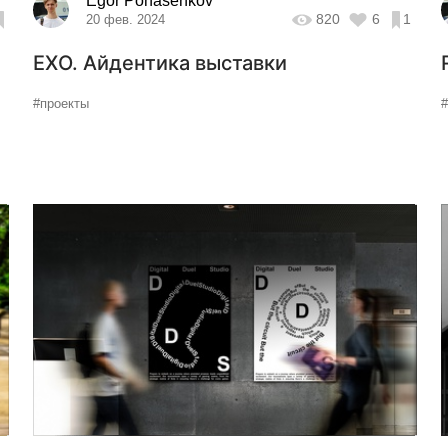
Egor Ponasenkov
820
6
1
20 фев. 2024
EXO. Айдентика выставки
#проекты