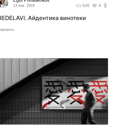
Egor Ponasenkov
525
4
13 янв. 2024
REDELAVI. Айдентика винотеки
#проекты