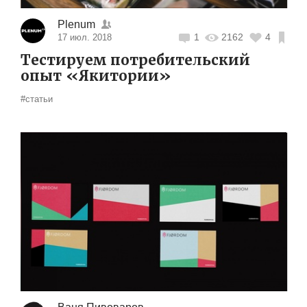
Plenum
1
2162
4
17 июл. 2018
Тестируем потребительский
опыт «Якитории»
#статьи