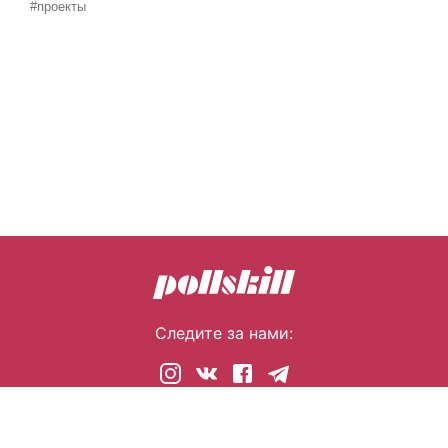
#проекты
Следите за нами:
© 2026 pollskill.com Все права защищены.
i@pllsll.com