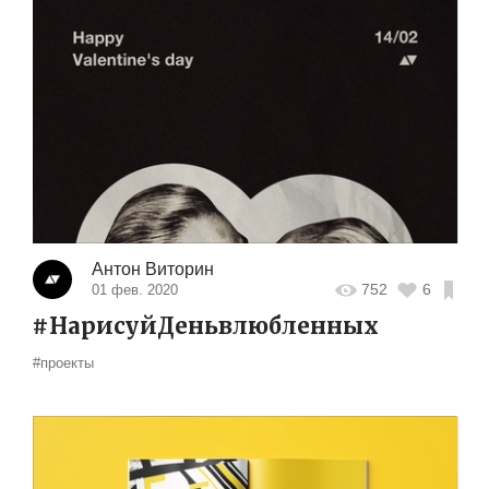
Антон Виторин
752
6
01 фев. 2020
#НарисуйДеньвлюбленных
#проекты