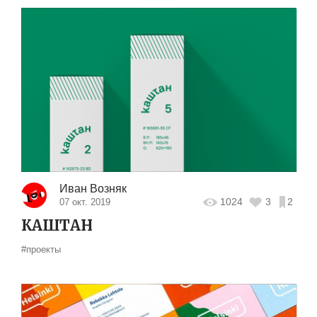
Иван Возняк
1024
3
2
07 окт. 2019
КАШТАН
#проекты