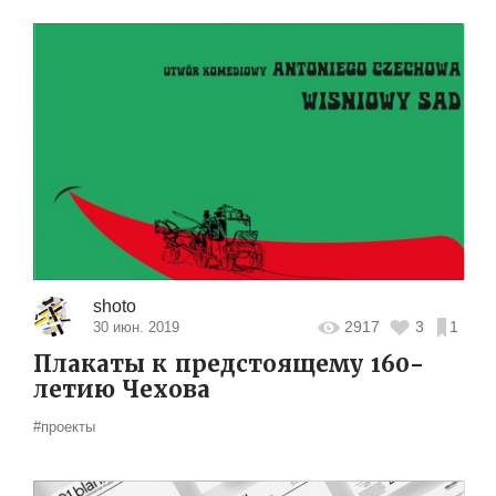
shoto
2917
3
1
30 июн. 2019
Плакаты к предстоящему 160-
летию Чехова
#проекты