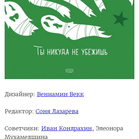
Дизайнер:
Вениамин Векк
Редактор:
Соня Лазарева
Советчики:
Иван Кондрахин
, Элеонора
Мухамедшина