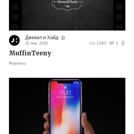
Джекил и Хайд
1343
2
15 янв. 2019
MuffinTeeny
#проекты