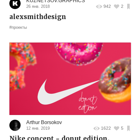
KUZNETSOV.GRAPHICS
942
2
26 янв. 2018
alexsmithdesign
#проекты
Arthur Borsokov
1622
5
12 янв. 2019
Nike concept - donut edition.