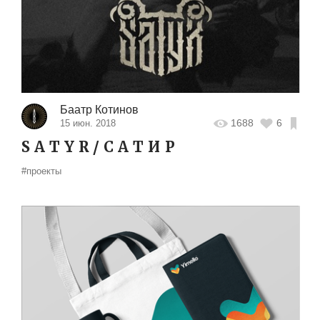
Баатр Котинов
1688
6
15 июн. 2018
S A T Y R / С А Т И Р
#проекты