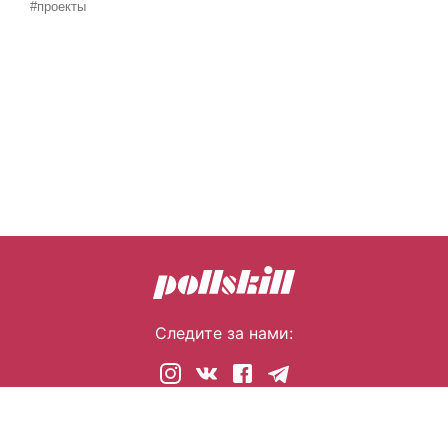
#проекты
Следите за нами:
© 2026 pollskill.com Все права защищены.
i@pllsll.com