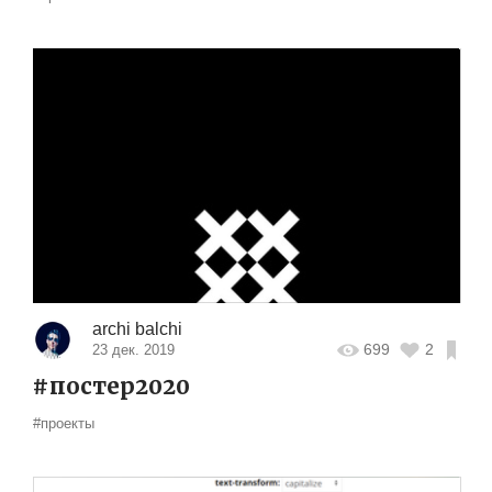
archi balchi
699
2
23 дек. 2019
#постер2020
#проекты