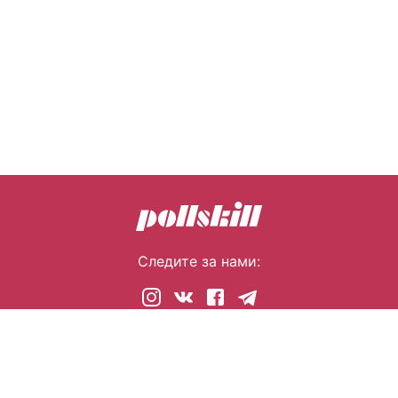
Следите за нами:
© 2026 pollskill.com Все права защищены.
i@pllsll.com
Политика конфиденциальности