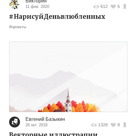
Виктория
612
5
11 фев. 2020
#НарисуйДеньвлюбленных
#проекты
Евгений Базыкин
1328
8
26 окт. 2019
Векторные иллюстрации