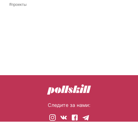
#проекты
Следите за нами:
© 2026 pollskill.com Все права защищены.
i@pllsll.com