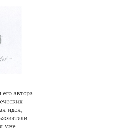
 его автора
веческих
ая идея,
ьзователи
ая мне