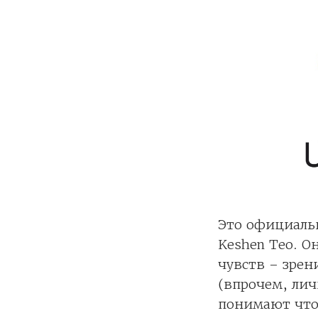
Это официаль
Keshen Teo. О
чувств – зрен
(впрочем, лич
понимают что 