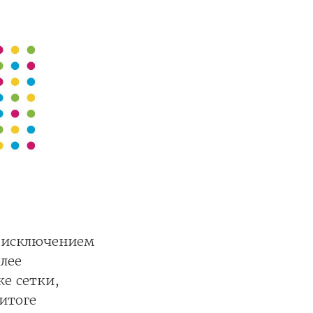
а исключением
лее
же сетки,
итоге