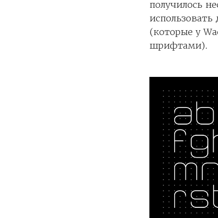
получилось н
использовать 
(которые у W
шрифтами).