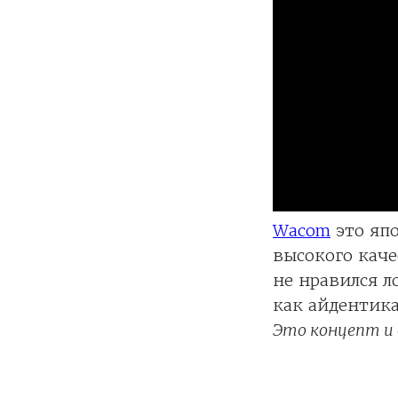
Wacom
это яп
высокого каче
не нравился л
как айдентика
Это концепт и 