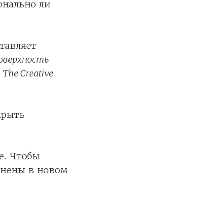
онально ли
тавляет
оверхность
–
The Creative
крыть
е. Чтобы
анены в новом