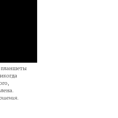
е планшеты
никогда
ого,
лена.
ношения.