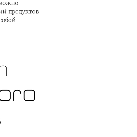
 можно
ний продуктов
собой