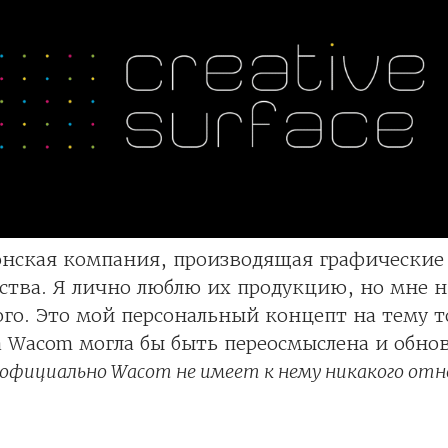
онская компания, производящая графически
ства. Я лично люблю их продукцию, но мне 
ого. Это мой персональный концепт на тему т
 Wacom могла бы быть переосмыслена и обнов
официально Wacom не имеет к нему никакого от