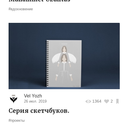
#вдохновение
Vel Yozh
1364
2
26 июл. 2019
Серия скетчбуков.
#проекты