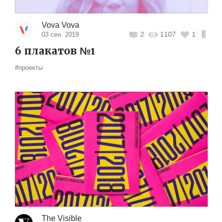
Vova Vova
2
1107
1
03 сен. 2019
6 плакатов №1
#проекты
The Visible