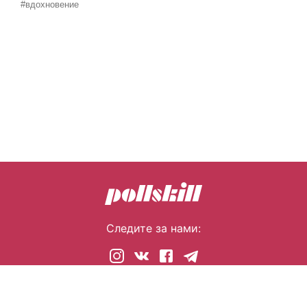
#вдохновение
Следите за нами:
© 2026 pollskill.com Все права защищены.
i@pllsll.com