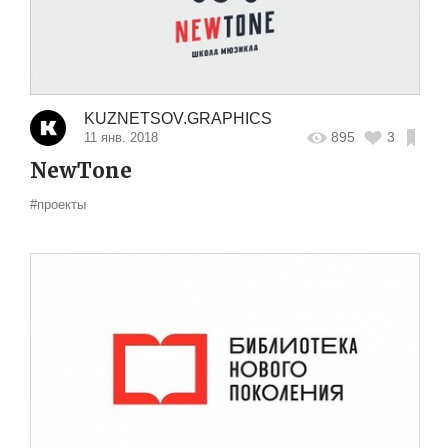
KUZNETSOV.GRAPHICS
895
3
11 янв. 2018
NewTone
#проекты