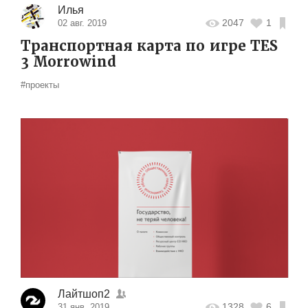
Илья
2047
1
02 авг. 2019
Транспортная карта по игре TES
3 Morrowind
#проекты
Лайтшоп2
1328
6
31 янв. 2019