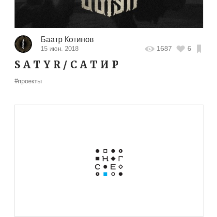
Баатр Котинов
1687
6
15 июн. 2018
S A T Y R / С А Т И Р
#проекты