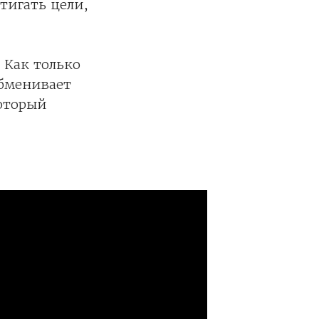
тигать цели,
 Как только
обменивает
который