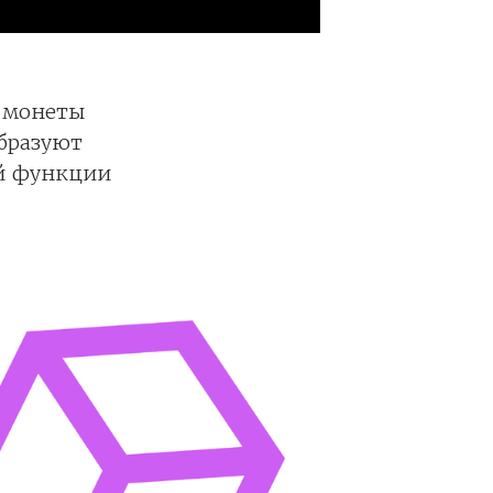
, монеты
образуют
ой функции