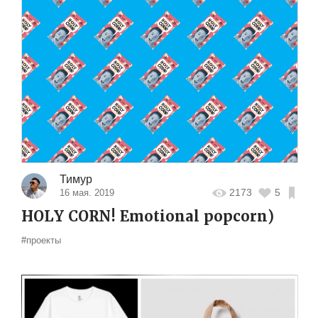
Тимур
2173
5
16 мая. 2019
HOLY CORN! Emotional popcorn)
#проекты