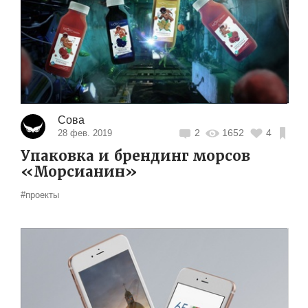
Сова
2
1652
4
28 фев. 2019
Упаковка и брендинг морсов
«Морсианин»
#проекты