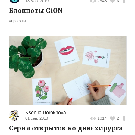
2548
6
18 мар. 2019
Блокноты GiON
#проекты
Kseniia Borokhova
1014
2
01 сен. 2018
Серия открыток ко дню хирурга