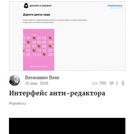
Вениамин Векк
789
2
10 мая. 2018
Интерфейс анти-редактора
#проекты