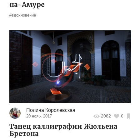
на-Амуре
#вдохновение
Полина Королевская
2082
6
20 нояб. 2017
Танец каллиграфии Жюльена
Бретона