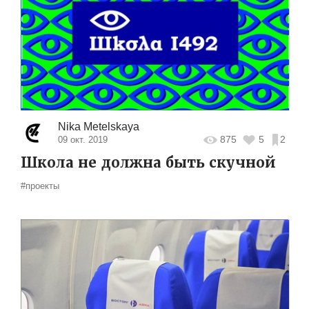
Nika Metelskaya
875
5
2
09 окт. 2019
Школа не должна быть скучной
#проекты