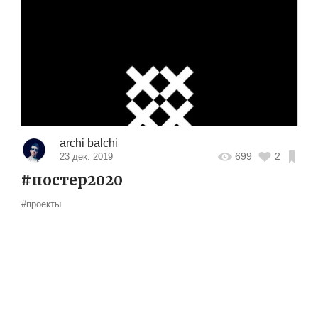
archi balchi
699
2
23 дек. 2019
#постер2020
#проекты