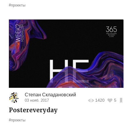
#проекты
Степан Складановский
1420
5
03 нояб. 2017
Postereveryday
#проекты