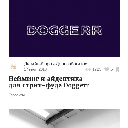
Дизайн-бюро «Дорогобогато»
1723
5
17 июл. 2018
Нейминг и айдентика
для стрит-фуда Doggerr
#проекты