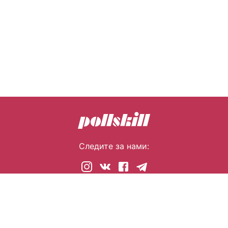
Следите за нами:
© 2026 pollskill.com Все права защищены.
i@pllsll.com
Политика конфиденциальности