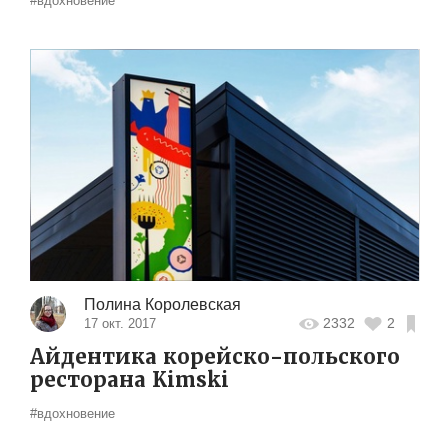
#вдохновение
Полина Королевская
2332
2
17 окт. 2017
Айдентика корейско-польского
ресторана Kimski
#вдохновение