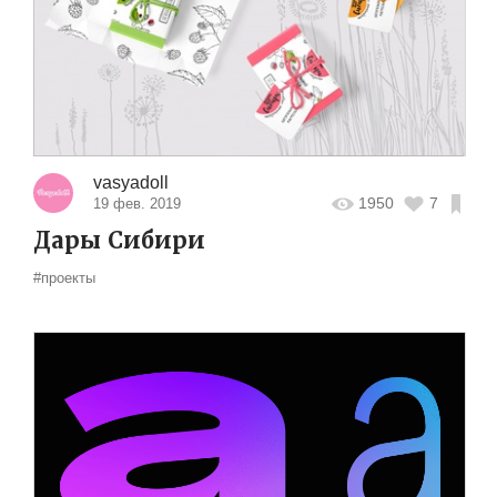
vasyadoll
1950
7
19 фев. 2019
Дары Сибири
#проекты