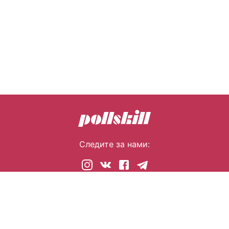
Следите за нами:
© 2026 pollskill.com Все права защищены.
i@pllsll.com
Политика конфиденциальности
Правообладателям
О сайте
Помощь