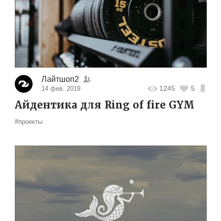
Лайтшоп2
1245
5
14 фев. 2019
Айдентика для Ring of fire GYM
#проекты