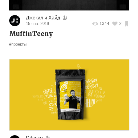
Джекил и Хайд
1344
2
15 янв. 2019
MuffinTeeny
#проекты
Dilance