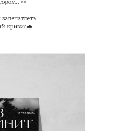
ором.. 👀
 запечатлеть
ый кризис🌧