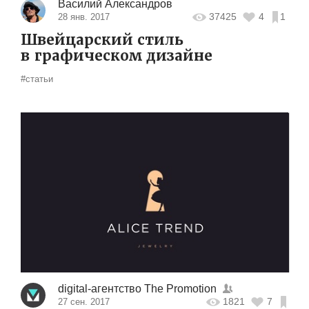
Василий Александров
37425
4
1
28 янв. 2017
Швейцарский стиль
в графическом дизайне
#статьи
digital-агентство The Promotion
1821
7
27 сен. 2017