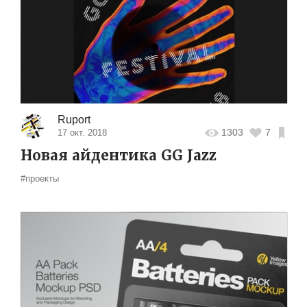
Ruport
1303
7
17 окт. 2018
Новая айдентика GG Jazz
#проекты