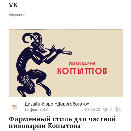
VK
#проекты
Дизайн-бюро «Дорогобогато»
1972
7
1
15 фев. 2018
Фирменный стиль для частной
пивоварни Копытова