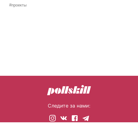
#проекты
Следите за нами:
© 2026 pollskill.com Все права защищены.
i@pllsll.com