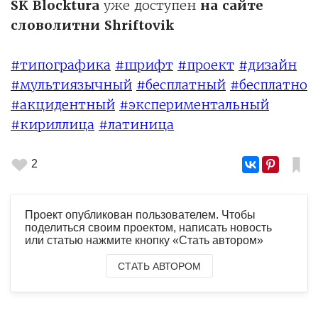
SK Blocktura
уже доступен
на сайте
словолитни Shriftovik
#типографика
#шрифт
#проект
#дизайн
#мультиязычный
#бесплатный
#бесплатно
#акцидентный
#экспериментальный
#кириллица
#латиница
2
Проект опубликован пользователем. Чтобы
поделиться своим проектом, написать новость
или статью нажмите кнопку «Стать автором»
СТАТЬ АВТОРОМ