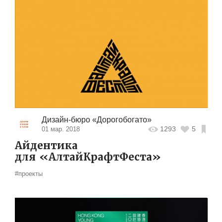
Дизайн-бюро «Дорогобогато»
1293
5
01 мар. 2018
Айдентика
для «АлтайКрафтФеста»
#проекты