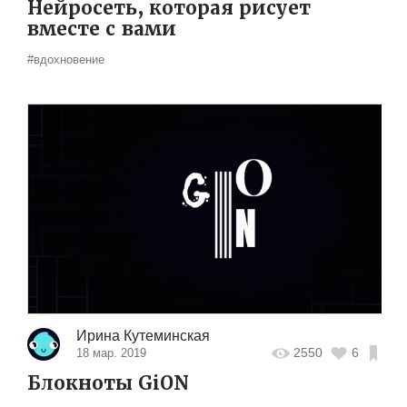
Нейросеть, которая рисует
вместе с вами
#вдохновение
Ирина Кутеминская
2550
6
18 мар. 2019
Блокноты GiON