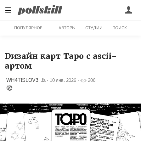
☰
ПОПУЛЯРНОЕ
АВТОРЫ
СТУДИИ
ПОИСК
Dизайн карт Таро с ascii-
артом
WH4T!SLOV3
·
10 янв. 2026
·
206