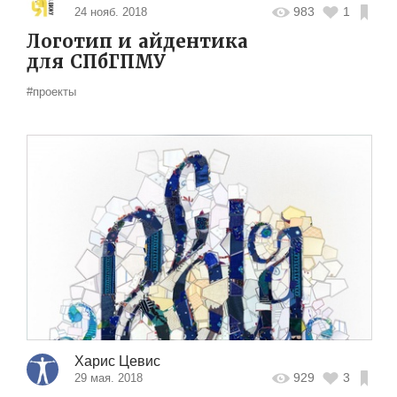
983
1
24 нояб. 2018
Логотип и айдентика
для СПбГПМУ
#проекты
Харис Цевис
929
3
29 мая. 2018