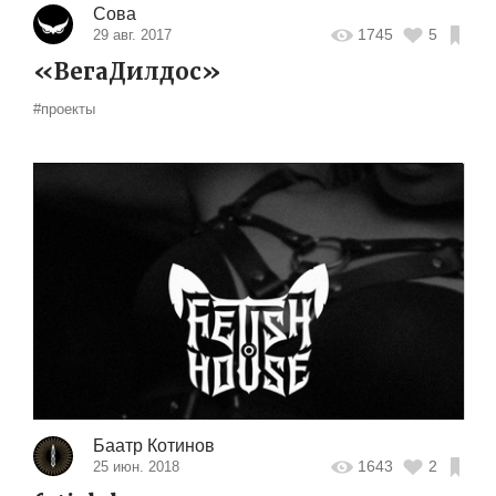
Сова
1745
5
29 авг. 2017
«ВегаДилдос»
#проекты
Баатр Котинов
1643
2
25 июн. 2018