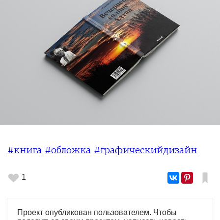
#книга
#обложка
#графическийдизайн
1
Проект опубликован пользователем. Чтобы