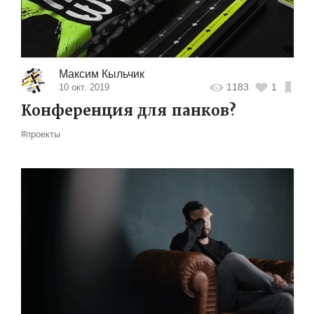
Максим Кыльчик
1183
1
10 окт. 2019
Конференция для панков?
#проекты