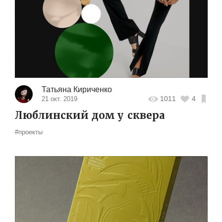
Татьяна Кириченко
1011
4
21 окт. 2019
Люблинский дом у сквера
#проекты