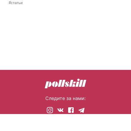
#статьи
Следите за нами:
© 2026 pollskill.com Все права защищены.
i@pllsll.com