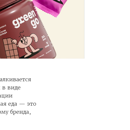
алкивается
 в виде
ации
ая еда — это
рму бренда,