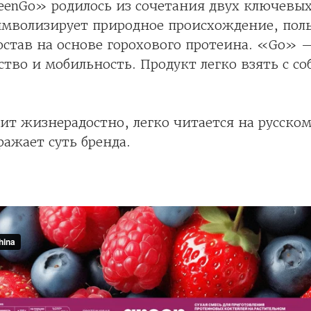
enGo» родилось из сочетания двух ключевых
мволизирует природное происхождение, поль
остав на основе горохового протеина. «Go» 
ство и мобильность. Продукт легко взять с со
ит жизнерадостно, легко читается на русско
ражает суть бренда.