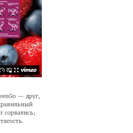
eenGo — друг,
 правильный
г сорвались;
тягость.