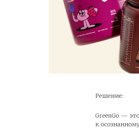
Решение:
GreenGo — это
к осознанному